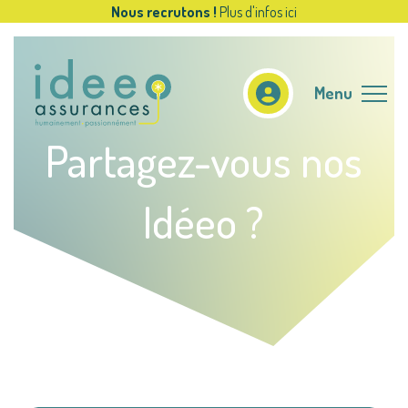
Nous recrutons !
Plus d'infos ici
Menu
Partagez-vous nos
Idéeo ?