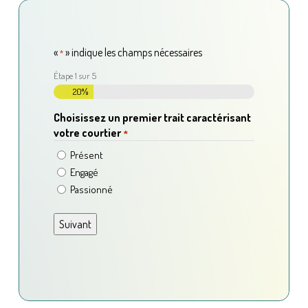
«
» indique les champs nécessaires
*
Étape
1
sur
5
20%
Choisissez un premier trait caractérisant
votre courtier
*
Présent
Engagé
Passionné